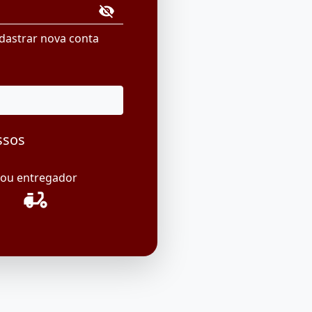
visibility_off
dastrar nova conta
ssos
ou entregador
delivery_dining