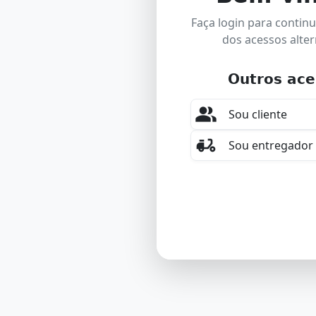
Faça login para contin
dos acessos alter
Outros ace
people_alt
Sou cliente
delivery_dining
Sou entregador