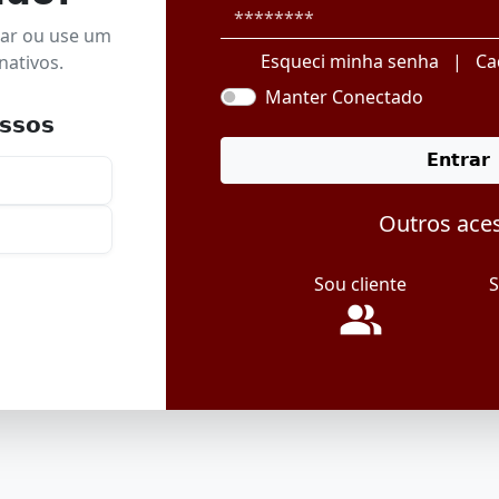
uar ou use um
Esqueci minha senha
|
Ca
nativos.
Manter Conectado
ssos
Entrar
Outros ace
Sou cliente
S
people_alt