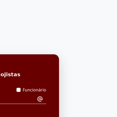
ojistas
Funcionário
alternate_email